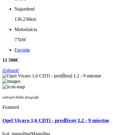
Najazdené
136.236km
Motorizácia
77kW
Favorite
11 590€
Zobraziť
zobraziť ďalšie fotografie
Featured
Opel Vivaro 1,6 CDTi - predĺžený L2 - 9 miestne
6-st. manuálna|Manuálna