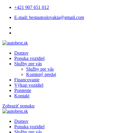
+421 907 651 012
E-mail: bestautoslovakia@gmail.com
Domov
Ponuka vozidiel
Služby pre vás
Služby pre vás
Komisný predaj
Financovanie
Výkup vozidiel
Poistenie
Kontakt
Zobraziť ponuku
Domov
Ponuka vozidiel
Služby pre vás