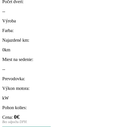
Počet dverí:
--
Výroba
Farba:
Najazdené km:
0km
Miest na sedenie:
--
Prevodovka:
Výkon motora:
kW
Pohon kolies:
0€
Cena:
Bez odpočtu DPH.