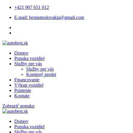
+421 907 651 012
E-mail: bestautoslovakia@gmail.com
Domov
Ponuka vozidiel
Služby pre vás
Služby pre vás
Komisný predaj
Financovanie
Výkup vozidiel
Poistenie
Kontakt
Zobraziť ponuku
Domov
Ponuka vozidiel
Služby pre vás