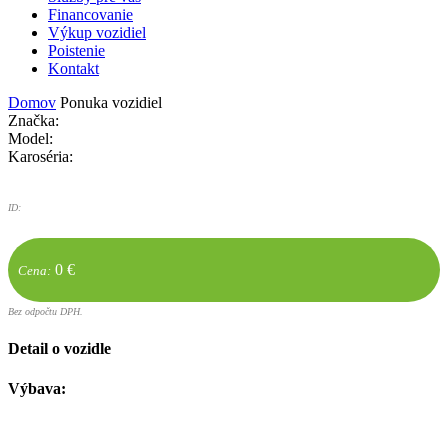
Financovanie
Výkup vozidiel
Poistenie
Kontakt
Domov
Ponuka vozidiel
Značka:
Model:
Karoséria:
ID:
0 €
Cena:
Bez odpočtu DPH.
Detail o vozidle
Výbava: