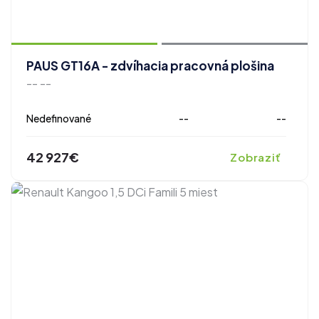
PAUS GT16A - zdvíhacia pracovná plošina
-- --
Nedefinované
--
--
42 927€
Zobraziť
zobraziť ďalšie fotografie