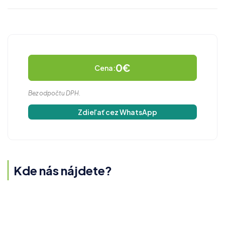
0€
Cena:
Bez odpočtu DPH.
Zdieľať cez WhatsApp
Kde nás nájdete?