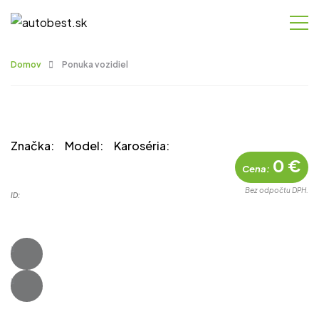
Domov
Ponuka vozidiel
Značka:
Model:
Karoséria:
0 €
Cena:
Bez odpočtu DPH.
ID: