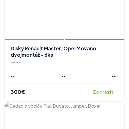
zobraziť ďalšie fotografie
Disky Renault Master, Opel Movano
dvojmontáž - 6ks
-- --
--
--
--
300€
Zobraziť