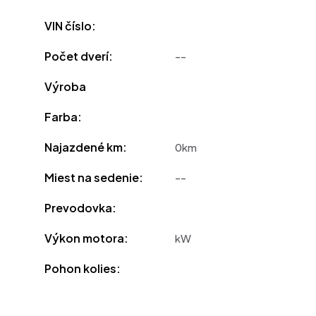
VIN číslo:
Počet dverí:
--
Výroba
Farba:
Najazdené km:
0km
Miest na sedenie:
--
Prevodovka:
Výkon motora:
kW
Pohon kolies: