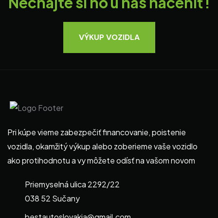
Nechajte si ho u nás naceniť!
VÝKUP VOZIDLA
Pri kúpe vieme zabezpečiť financovanie, poistenie
vozidla, okamžitý výkup alebo zoberieme vaše vozidlo
ako protihodnotu a vy môžete odísť na vašom novom
Priemyselná ulica 2292/22
038 52 Sučany
bestautoslovakia@gmail.com