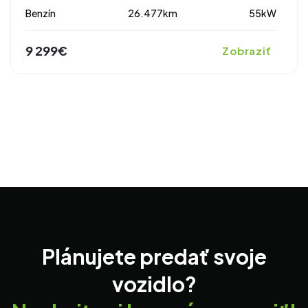
Benzín
26.477km
55kW
9 299€
Zobraziť
Plánujete predať svoje
vozidlo?