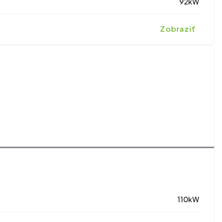
92kW
Zobraziť
110kW