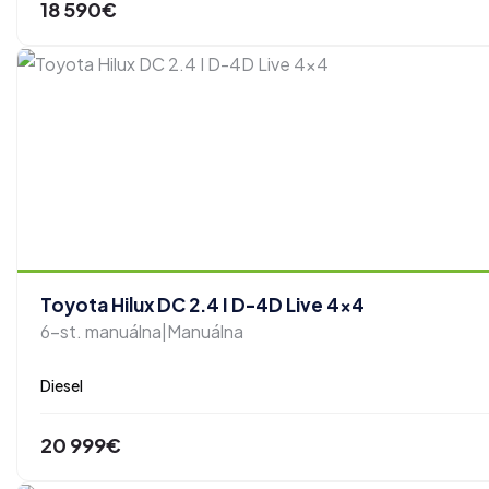
18 590€
Toyota Hilux DC 2.4 I D-4D Live 4x4
6-st. manuálna|Manuálna
Diesel
20 999€