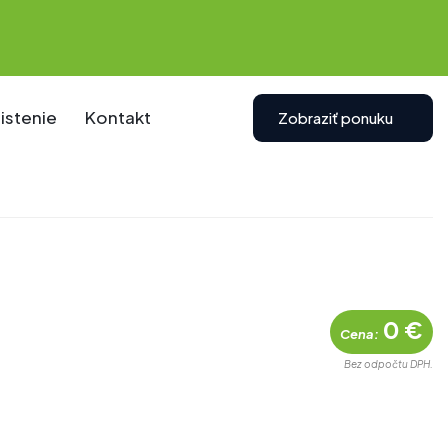
istenie
Kontakt
Zobraziť ponuku
0 €
Cena:
Bez odpočtu DPH.