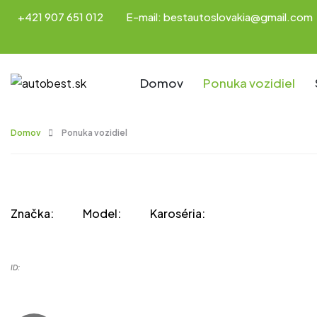
+421 907 651 012
E-mail: bestautoslovakia@gmail.com
Domov
Ponuka vozidiel
Domov
Ponuka vozidiel
Značka:
Model:
Karoséria:
ID: