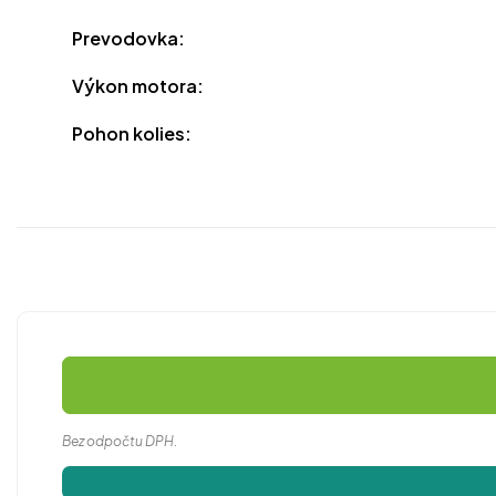
Prevodovka:
Výkon motora:
Pohon kolies:
Bez odpočtu DPH.