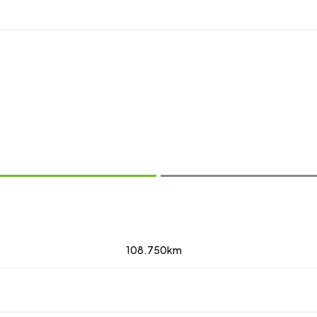
zobraziť ďalšie fotografie
108.750km