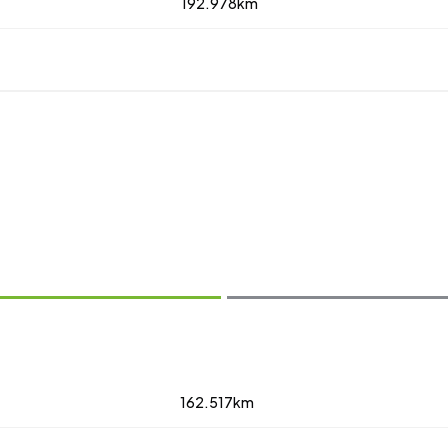
192.978km
zobraziť ďalšie fotografie
162.517km