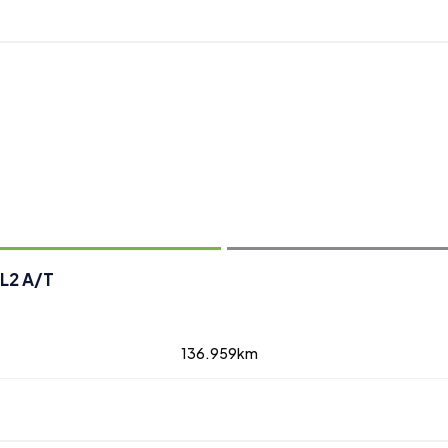
zobraziť ďalšie fotografie
 L2 A/T
136.959km