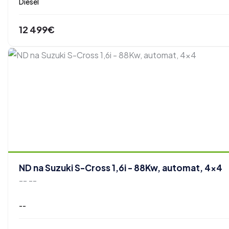
Diesel
12 499€
ND na Suzuki S-Cross 1,6i - 88Kw, automat, 4x4
-- --
--