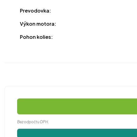
Prevodovka:
Výkon motora:
Pohon kolies:
Bez odpočtu DPH.