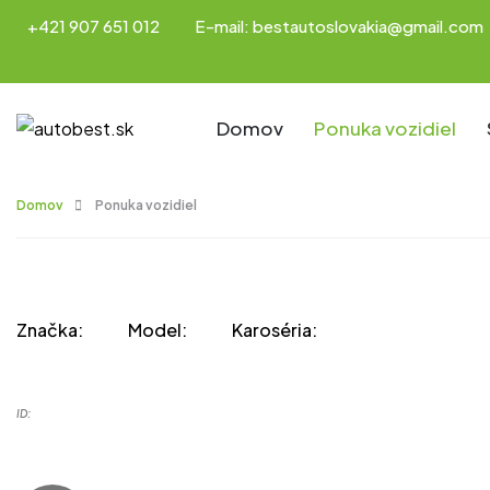
+421 907 651 012
E-mail: bestautoslovakia@gmail.com
Domov
Ponuka vozidiel
Domov
Ponuka vozidiel
Značka:
Model:
Karoséria:
ID: