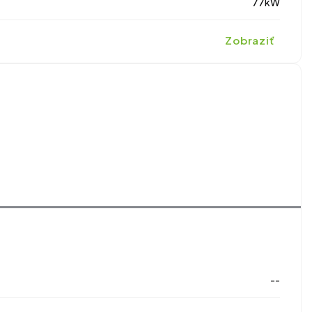
77kW
Zobraziť
--