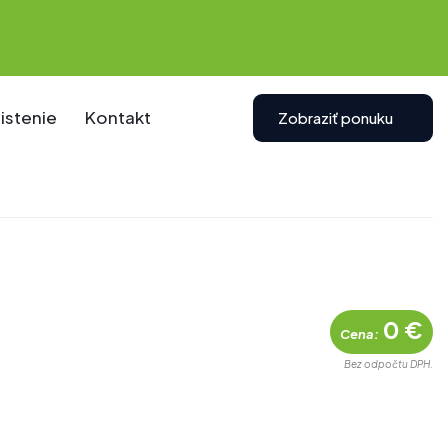
istenie
Kontakt
Zobraziť ponuku
0 €
Cena:
Bez odpočtu DPH.